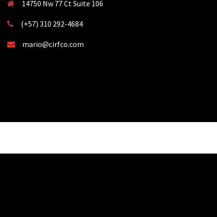
14750 Nw 77 Ct Suite 106
(+57) 310 292-4684
mario@cirfco.com
Proudly powered by WordPress
|
Theme:
Sydney
by aThemes.
Notifications
Video
is
playing.