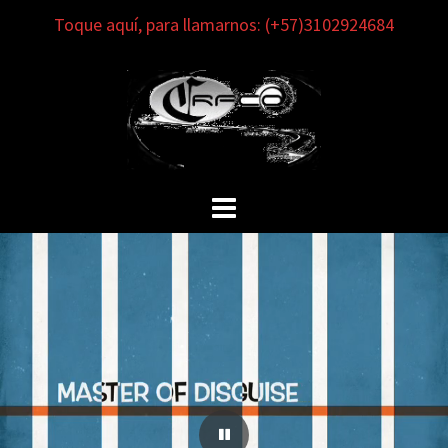
Skip
Toque aquí, para llamarnos: (+57)3102924684
to
content